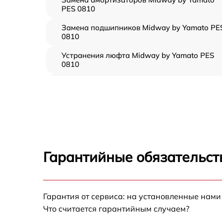
PES 0810
Замена подшипников Midway by Yamato PE
0810
Устранения люфта Midway by Yamato PES
0810
Замена резины Midway by Yamato PES 0810
Апгрейд Midway by Yamato PES 0810
Восстановление разъемов питания Midway
by Yamato PES 0810
Гарантийные обязательст
Замена аккумулятора Midway by Yamato PE
0810
Гарантия от сервиса: на установленные нами
Замена корпуса Midway by Yamato PES 081
Что считается гарантийным случаем?
Ремонт платы управления (восстановление)