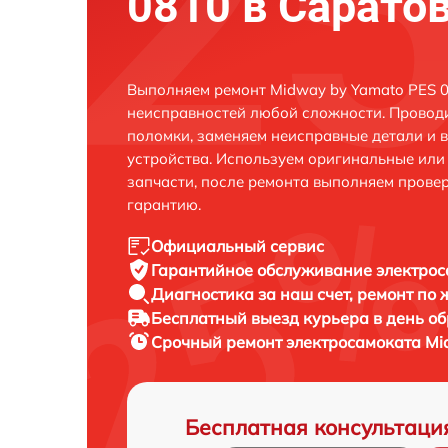
0810 в Сарато
Выполняем ремонт Midway by Yamato PES 0
неисправностей любой сложности. Проводи
поломки, заменяем неисправные детали и 
устройства. Используем оригинальные ил
запчасти, после ремонта выполняем прове
гарантию.
Официальный сервис
Гарантийное обслуживание
электрос
Диагностика за наш счет,
ремонт по
Бесплатный выезд курьера
в день о
Срочный ремонт
электросамоката Mi
Бесплатная консультаци