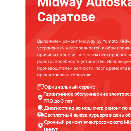
Midway Autosk
Саратове
Выполняем ремонт Midway by Yamato Midwa
устранением неисправностей любой сложно
причины поломки, заменяем неисправные д
работоспособность устройства. Использу
производителем запчасти, после ремонта 
предоставляем гарантию.
Официальный сервис
Гарантийное обслуживание
электрос
PRO до 3 лет
Диагностика за наш счет,
ремонт по
Бесплатный выезд курьера
в день о
Срочный ремонт
электросамоката Mi
минут