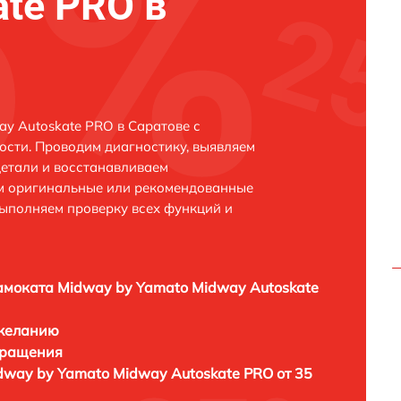
ate PRO в
y Autoskate PRO в Саратове с
сти. Проводим диагностику, выявляем
етали и восстанавливаем
ем оригинальные или рекомендованные
выполняем проверку всех функций и
амоката Midway by Yamato Midway Autoskate
 желанию
бращения
dway by Yamato Midway Autoskate PRO от 35