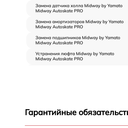
Замена датчика холла Midway by Yamato
Midway Autoskate PRO
Замена амортизаторов Midway by Yamato
Midway Autoskate PRO
Замена подшипников Midway by Yamato
Midway Autoskate PRO
Устранения люфта Midway by Yamato
Midway Autoskate PRO
Замена резины Midway by Yamato Midway
Autoskate PRO
Апгрейд Midway by Yamato Midway
Autoskate PRO
Восстановление разъемов питания Midway
by Yamato Midway Autoskate PRO
Гарантийные обязательст
Замена аккумулятора Midway by Yamato
Midway Autoskate PRO