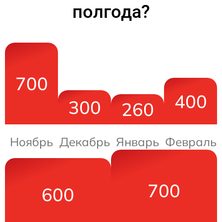
полгода?
700
400
300
260
Ноябрь
Декабрь
Январь
Февраль
700
600